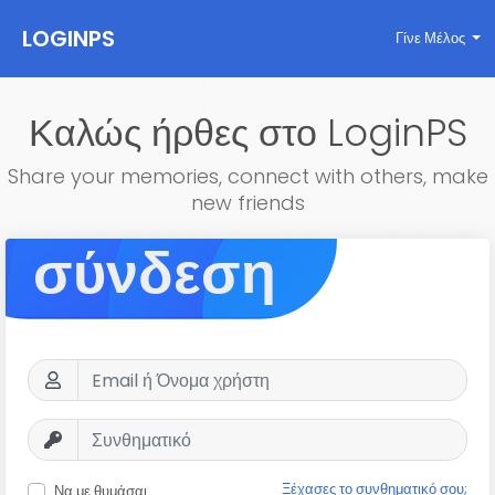
LOGINPS
Γίνε Μέλος
Καλώς ήρθες στο LoginPS
Share your memories, connect with others, make
new friends
σύνδεση
Ξέχασες το συνθηματικό σου;
Να με θυμάσαι