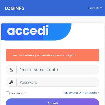
LOGINPS
Iscriviti
accedi
Devi accedere per vedere questa pagina
Password Dimenticata?
Ricordami
Accedi