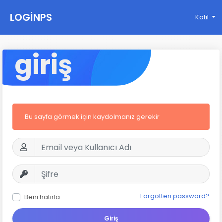
LOGINPS
Katıl
giriş
Bu sayfa görmek için kaydolmanız gerekir
Forgotten password?
Beni hatırla
Giriş