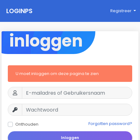
LOGINPS
Registreer
inloggen
U moet inloggen om deze pagina te zien
Forgotten password?
Onthouden
Inloggen