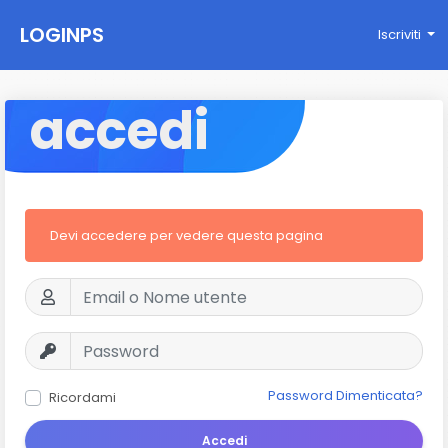
LOGINPS
Iscriviti
accedi
Devi accedere per vedere questa pagina
Password Dimenticata?
Ricordami
Accedi