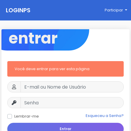
LOGINPS
Participar
entrar
Você deve entrar para ver esta página
Esqueceu a Senha?
Lembrar-me
Entrar