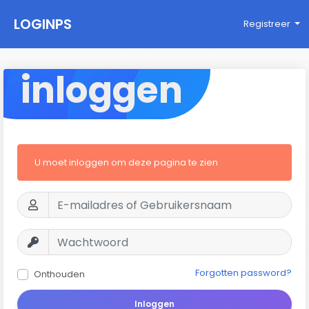
LOGINPS
Registreer
inloggen
U moet inloggen om deze pagina te zien
Forgotten password?
Onthouden
Inloggen