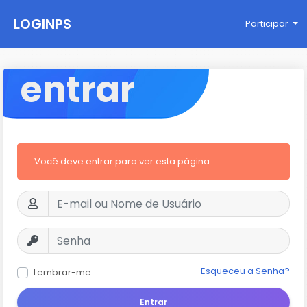
LOGINPS
Participar
entrar
Você deve entrar para ver esta página
Esqueceu a Senha?
Lembrar-me
Entrar