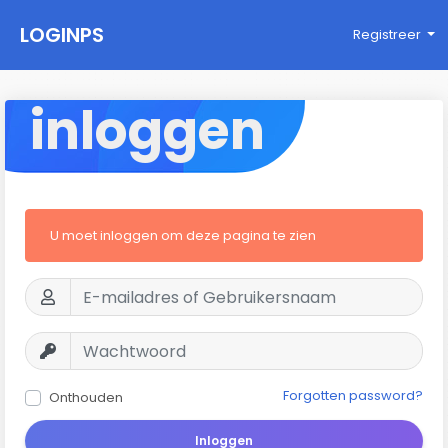
LOGINPS
Registreer
inloggen
U moet inloggen om deze pagina te zien
Forgotten password?
Onthouden
Inloggen